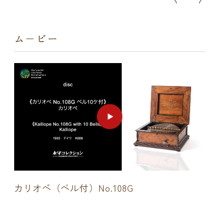
ム−ビー
カリオペ（ベル付）No.108G